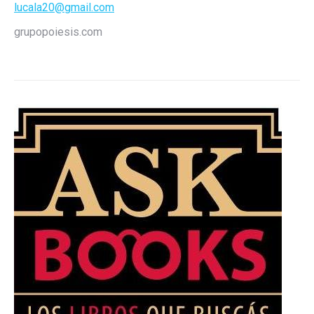
lucala20@gmail.com
grupopoiesis.com