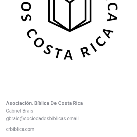
Asociación. Bíblica De Costa Rica
Gabriel Brais
gbrais@sociedadesbiblicas.email
crbiblica.com