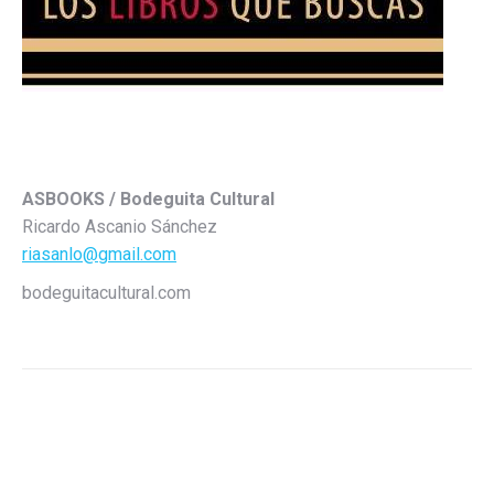
ASBOOKS / Bodeguita Cultural
Ricardo Ascanio Sánchez
riasanlo@gmail.com
bodeguitacultural.com