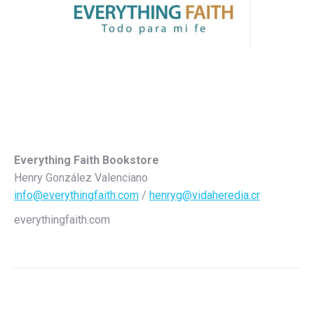
Everything Faith Bookstore
Henry González Valenciano
info@everythingfaith.com
/
henryg@vidaheredia.cr
everythingfaith.com