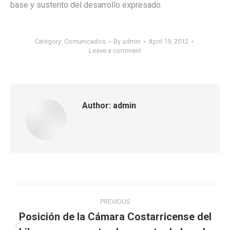
base y sustento del desarrollo expresado.
Category:
Comunicados
By
admin
April 19, 2012
Leave a comment
Author:
admin
Post
PREVIOUS
navigation
Posición de la Cámara Costarricense del